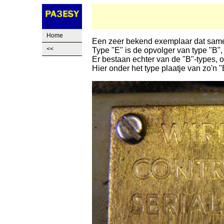
Home
Een zeer bekend exemplaar dat same
<<
Type "E" is de opvolger van type "B",
Er bestaan echter van de "B"-types,
Hier onder het type plaatje van zo'n "