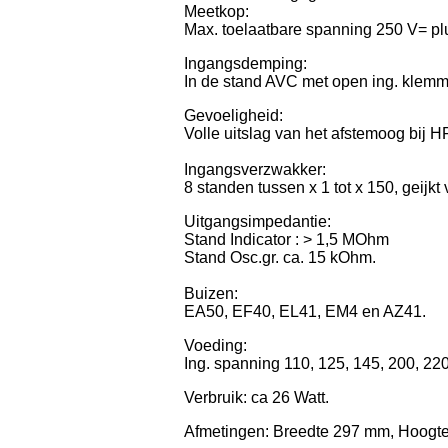
Meetkop:
Max. toelaatbare spanning 250 V= pl
Ingangsdemping:
In de stand AVC met open ing. klem
Gevoeligheid:
Volle uitslag van het afstemoog bij 
Ingangsverzwakker:
8 standen tussen x 1 tot x 150, gei
Uitgangsimpedantie:
Stand Indicator : > 1,5 MOhm
Stand Osc.gr. ca. 15 kOhm.
Buizen:
EA50, EF40, EL41, EM4 en AZ41.
Voeding:
Ing. spanning 110, 125, 145, 200, 22
Verbruik: ca 26 Watt.
Afmetingen: Breedte 297 mm, Hoogt